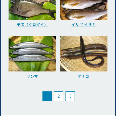
チヌ（クロダイ）
イサギ イサキ
サンマ
アナゴ
1
2
3