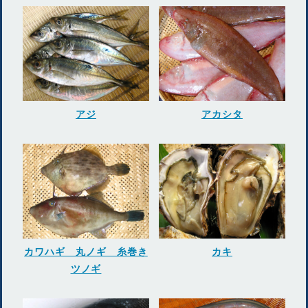
アジ
アカシタ
カワハギ 丸ノギ 糸巻き
カキ
ツノギ