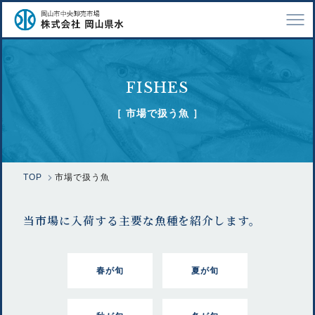
TOP
FISHES
会社案内
［ 市場で扱う魚 ］
仕事紹介
採用情報
TOP
市場で扱う魚
市場で扱う魚
当市場に入荷する主要な魚種を紹介します。
漁業関係の方へ
お問い合わせ
春が旬
夏が旬