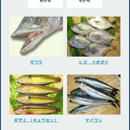
秋が旬
冬が旬
サワラ
シズ イボダイ
ギザミ （キュウセン）
マイワシ