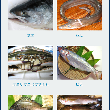
サケ
ハモ
ワタリガニ（ガザミ）
ヒラ