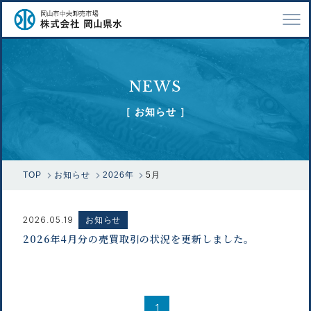
TOP
NEWS
会社案内
［ お知らせ ］
仕事紹介
採用情報
TOP
お知らせ
2026年
5月
市場で扱う魚
漁業関係の方へ
2026.05.19
お知らせ
2026年4月分の売買取引の状況を更新しました。
お問い合わせ
1