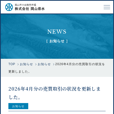
TOP
NEWS
会社案内
［ お知らせ ］
仕事紹介
採用情報
TOP
お知らせ
お知らせ
2026年4月分の売買取引の状況を
市場で扱う魚
更新しました。
漁業関係の方へ
2026年4月分の売買取引の状況を更新しま
お問い合わせ
した。
お知らせ