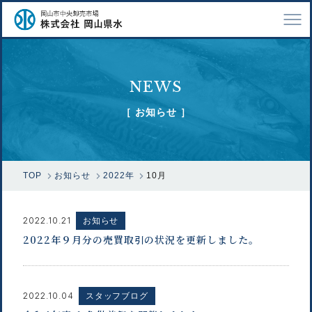
TOP
NEWS
会社案内
［ お知らせ ］
仕事紹介
採用情報
TOP
お知らせ
2022年
10月
市場で扱う魚
漁業関係の方へ
2022.10.21
お知らせ
2022年９月分の売買取引の状況を更新しました。
お問い合わせ
2022.10.04
スタッフブログ