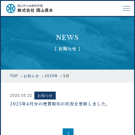
TOP
NEWS
会社案内
［ お知らせ ］
仕事紹介
採用情報
TOP
お知らせ
2025年
5月
市場で扱う魚
漁業関係の方へ
2025.05.22
お知らせ
2025年4月分の売買取引の状況を更新しました。
お問い合わせ
1