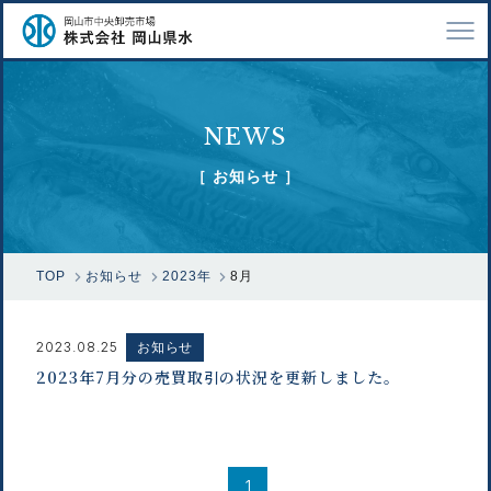
TOP
NEWS
会社案内
［ お知らせ ］
仕事紹介
採用情報
TOP
お知らせ
2023年
8月
市場で扱う魚
漁業関係の方へ
2023.08.25
お知らせ
2023年7月分の売買取引の状況を更新しました。
お問い合わせ
1