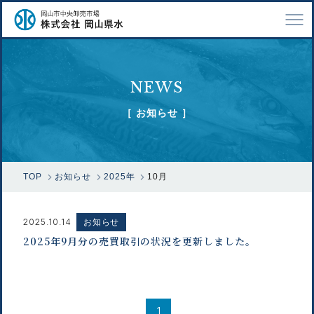
TOP
NEWS
会社案内
［ お知らせ ］
仕事紹介
採用情報
TOP
お知らせ
2025年
10月
市場で扱う魚
漁業関係の方へ
2025.10.14
お知らせ
2025年9月分の売買取引の状況を更新しました。
お問い合わせ
1