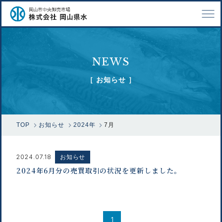
TOP
NEWS
会社案内
［ お知らせ ］
仕事紹介
採用情報
TOP
お知らせ
2024年
7月
市場で扱う魚
漁業関係の方へ
2024.07.18
お知らせ
2024年6月分の売買取引の状況を更新しました。
お問い合わせ
1