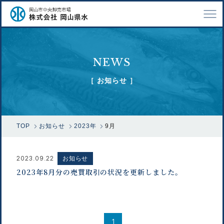
TOP
NEWS
会社案内
［ お知らせ ］
仕事紹介
採用情報
TOP
お知らせ
2023年
9月
市場で扱う魚
漁業関係の方へ
2023.09.22
お知らせ
2023年8月分の売買取引の状況を更新しました。
お問い合わせ
1