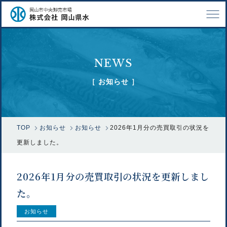
TOP
NEWS
会社案内
［ お知らせ ］
仕事紹介
採用情報
TOP
お知らせ
お知らせ
2026年1月分の売買取引の状況を
市場で扱う魚
更新しました。
漁業関係の方へ
2026年1月分の売買取引の状況を更新しまし
お問い合わせ
た。
お知らせ