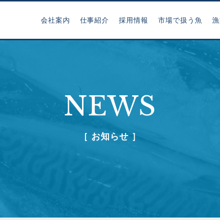
会社案内
仕事紹介
採用情報
市場で扱う魚
漁
NEWS
［ お知らせ ］