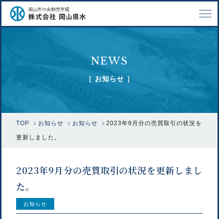
TOP
NEWS
会社案内
［ お知らせ ］
仕事紹介
採用情報
TOP
お知らせ
お知らせ
2023年9月分の売買取引の状況を
市場で扱う魚
更新しました。
漁業関係の方へ
2023年9月分の売買取引の状況を更新しまし
お問い合わせ
た。
お知らせ