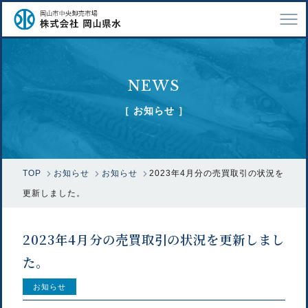
TOP
NEWS
会社案内
［ お知らせ ］
仕事紹介
採用情報
TOP
お知らせ
お知らせ
2023年4月分の売買取引の状況を
市場で扱う魚
更新しました。
漁業関係の方へ
2023年4月分の売買取引の状況を更新しまし
お問い合わせ
た。
お知らせ