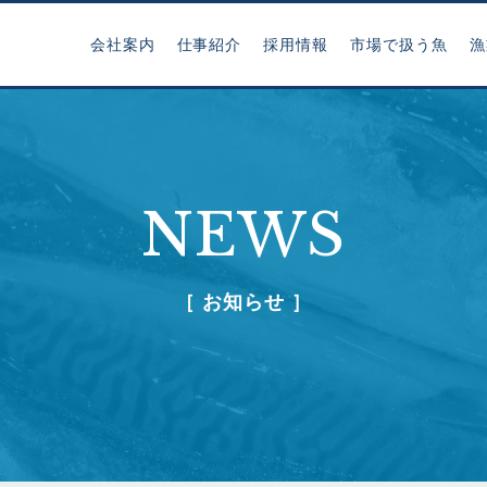
会社案内
仕事紹介
採用情報
市場で扱う魚
漁
NEWS
［ お知らせ ］