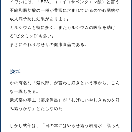
イワシには、「EPA」（エイコサペンタエン酸）と言う
不飽和脂肪酸の一種が豊富に含まれているので心臓病や
成人病予防に効果があります｡
カルシウムも特に多く、またカルシウムの吸収を助け
る”ビタミンD”も多い｡
まさに至れり尽せりの健康食品である｡
逸話
かの有名な「紫式部」が言わし好きという事から、こん
な一説もある｡
紫式部の亭主（藤原保昌）が「むげにいやしきものを好
み給うかな」とたしなめた｡
しかし式部は、「日の本にはやらせ給う岩清水 詣らぬ