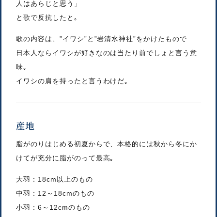
人はあらじと思う」
と歌で反抗したと｡
歌の内容は、”イワシ”と”岩清水神社”をかけたもので
日本人ならイワシが好きなのは当たり前でしょと言う意
味｡
イワシの肩を持ったと言うわけだ｡
産地
脂がのりはじめる初夏からで、本格的には秋から冬にか
けてが充分に脂がのって最高｡
大羽：18cm以上のもの
中羽：12～18cmのもの
小羽：6～12cmのもの