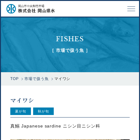
TOP
FISHES
会社案内
［ 市場で扱う魚 ］
仕事紹介
採用情報
TOP
市場で扱う魚
マイワシ
市場で扱う魚
漁業関係の方へ
マイワシ
お問い合わせ
夏が旬
秋が旬
真鰯 Japanese sardine ニシン目ニシン科