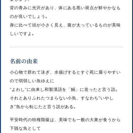
背の青みに光沢があり、体にある黒い斑点が鮮やかなも
のが良いでしょう｡
身に比べて頭が小さく見え、腹が太っているものが美味
しいですよ｡
名前の由来
小心物で群れて泳ぎ、水揚げするとすぐ死に腐りやすい
ので弱弱しい魚ゆえに
”よわし”に由来し和製漢語を「鰯」に造ったと言う説｡
それとありふれたつまらない小魚、すなわち”いやし
き”魚から転じたと言う説がある｡
平安時代の特権階級は、美味でも一般の大衆が食うから
下賎な魚として